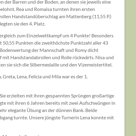
 der Barren und der Boden, an denen sie jeweils eine
elohnt. Rea und Romaisa turnten ihren ersten
rvollen Handstandüberschlag am Mattenberg (11,55 P.)
ten sie den 4. Platz.
 Vergleich zum Einzelwettkampf um 4 Punkte! Besonders
it 50,55 Punkten die zweithöchste Punktzahl aller 43
te Bodenwertung der Mannschaft und Romy dicht
 mit Handstandabrollen und Rolle rückwärts. Nisa und
 sie sich die Silbermedaille und den Vizemeistertitel.
Greta, Lena, Felicia und Mila war es der 1.
 Sie erzielten mit ihren gespannten Sprüngen großartige
gte mit ihren 6 Jahren bereits mit zwei Aufschwüngen in
ne sehr elegante Übung an der dünnen Bank. Beide
Abgang turnte. Unsere jüngste Turnerin Lena konnte mit