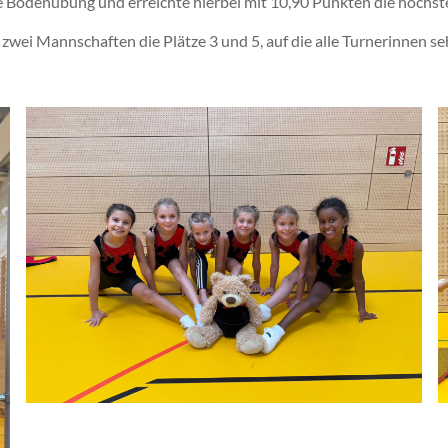
re Bodenübung und erreichte hierbei mit 10,90 Punkten die höch
zwei Mannschaften die Plätze 3 und 5, auf die alle Turnerinnen se