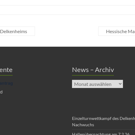
 Delkenheims
Hessische Ma
ente
News – Archiv
News
antrag
–
ad
Archiv
Einzelturnwettkampf des Delken
Nachwuchs
Hallenübernachtung am 7.2.26