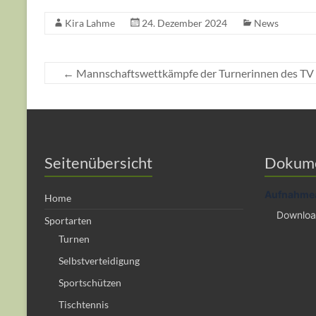
Kira Lahme
24. Dezember 2024
News
←
Mannschaftswettkämpfe der Turnerinnen des TV
Seitenübersicht
Dokum
Aufnahme
Home
Downlo
Sportarten
Turnen
Selbstverteidigung
Sportschützen
Tischtennis