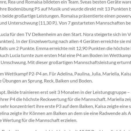
re, Rea und Romaisa bildeten ein Team. Sveas besten Geräte waren
hre Bodenübung P5 auf Musik und wurde direkt mit 13 Punkten b
n beide großartige Leistungen. Romaisa präsentierte einen powe
d Unterschwung (11,30 P.). Von 7 gestarteten Mannschaften beleg
Lucia für den TV Delkenheim an den Start. Nora steigerte sich im
nkten). In der Einzelwertung nach allen 4 Geräten erreichte sie m
nfalls um 2 Punkte. Emma erreichte mit 12,90 Punkten die höchs
Auch Lucia turnte zum ersten Mal eine P4 am Boden im Wettkampf
r Umschwung. Mit dieser großartigen Mannschaftsleistung erturnten
Wettkampf P2-P4 an. Für Adelina, Paulina, Julia, Mariella, Kaisa, 
e Übungen an Sprung, Reck, Balken und Boden.
pt. Beide trainieren erst seit 3 Monaten in der Leistungsgruppe –
ihrer P4 die höchste Reckwertung für die Mannschaft. Mariella zei
te sehr konzentriert ihre erste P3 auf dem Balken, Kaisa zeigte ei
delina zeigte ihr Können am Balken an dem sie eine Radwende als 
e Wertung für die Mannschaft erzielen.