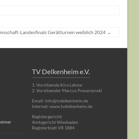
nnschaft-Landesfinals Gerätturnen weiblich 2024
→
TV Delkenheim e.V.
1. Vorsitzende Kira Lahme
2. Vorsitzender Marcus Powarzynski
Email: info@tvdelkenheim.de
Internet: www.tvdelkenheim.de
Registergericht:
heimer
Amtsgericht Wiesbaden
Registerblatt VR 1884