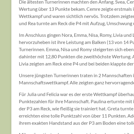
Die ältesten Turnerinnen machten den Anfang. Svea, Cem
Wertung über 13 Punkte bekam. Cemre zeigte erstmals i
Wettkampf und waren sichtlich nervös. Trotzdem zeigte
und Rea turnte am Reck die P4 mit Aufzug, Umschwung un
Im Anschluss gingen Nora, Emma, Nisa, Romy, Livia und 
hervorzuheben ist ihre Leistung am Balken (13 von 14 Pu
Turnerinnen. Emma, Nisa und Romy steigerten sich ebe
dahinter mit 12,80 Punkten die zweithöchste Wertung. 
Livia zeigten am Reck eine P4 und bei beiden klappte de
Unsere jüngsten Turnerinnen traten in 2 Mannschaften im 
Mannschaftswettkampf. Alle zeigten ganz hervorragend
Für Julia und Felicia war es der erste Wettkampf überhau
Punktezahlen für ihre Mannschaft. Paulina erturnte mit 
der P3 am Reck, wie fleißig sie trainiert hat. Greta turn
erreichten eine tolle Punktzahl von über 11 Punkten. A
ihrem exakten Handstand aus der P3 am Boden eine toll